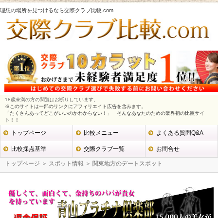
理想の場所を見つけるなら交際クラブ比較.com
18歳未満の方の閲覧はお断りしています。
※このサイトは一部のリンクにアフィリエイト広告を含みます。
「たくさんあってどこがいいのかわからない！」 そんなあなたのための業界初の比較サイ
ト！！
トップページ
比較メニュー
よくある質問Q&A
比較採点基準
交際クラブ一覧
お問合せ
トップページ
＞
スポット情報
＞ 関東地方のデートスポット