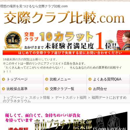
理想の場所を見つけるなら交際クラブ比較.com
18歳未満の方の閲覧はお断りしています。
※このサイトは一部のリンクにアフィリエイト広告を含みます。
「たくさんあってどこがいいのかわからない！」 そんなあなたのための業界初の比較サイ
ト！！
トップページ
比較メニュー
よくある質問Q&A
比較採点基準
交際クラブ一覧
お問合せ
トップページ
＞
スポット情報
＞
デートスポット福岡
＞ 福岡デートにおすすめ
のプラネタリウム