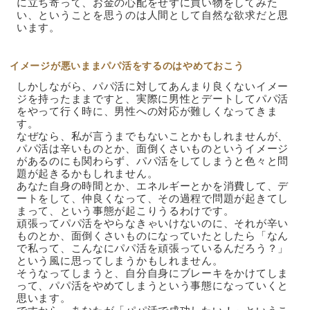
に立ち寄って、お金の心配をせずに買い物をしてみた
い、ということを思うのは人間として自然な欲求だと思
います。
イメージが悪いままパパ活をするのはやめておこう
しかしながら、パパ活に対してあんまり良くないイメー
ジを持ったままですと、実際に男性とデートしてパパ活
をやって行く時に、男性への対応が難しくなってきま
す。
なぜなら、私が言うまでもないことかもしれませんが、
パパ活は辛いものとか、面倒くさいものというイメージ
があるのにも関わらず、パパ活をしてしまうと色々と問
題が起きるかもしれません。
あなた自身の時間とか、エネルギーとかを消費して、デ
ートをして、仲良くなって、その過程で問題が起きてし
まって、という事態が起こりうるわけです。
頑張ってパパ活をやらなきゃいけないのに、それが辛い
ものとか、面倒くさいものになっていたとしたら「なん
で私って、こんなにパパ活を頑張っているんだろう？」
という風に思ってしまうかもしれません。
そうなってしまうと、自分自身にブレーキをかけてしま
って、パパ活をやめてしまうという事態になっていくと
思います。