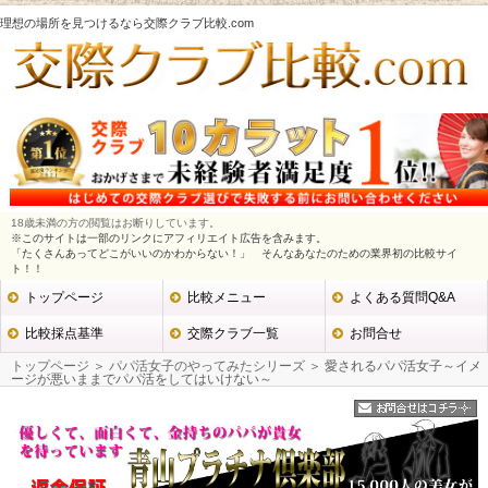
理想の場所を見つけるなら交際クラブ比較.com
18歳未満の方の閲覧はお断りしています。
※このサイトは一部のリンクにアフィリエイト広告を含みます。
「たくさんあってどこがいいのかわからない！」 そんなあなたのための業界初の比較サイ
ト！！
トップページ
比較メニュー
よくある質問Q&A
比較採点基準
交際クラブ一覧
お問合せ
トップページ
＞
パパ活女子のやってみたシリーズ
＞ 愛されるパパ活女子～イメ
ージが悪いままでパパ活をしてはいけない～