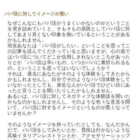
パパ活に対してイメージが悪い
なぜこんなにもパパ活がうまくいかないのかということ
を突き詰めていくと、そもそもの原因としてパパ活に対
してあまり良くない印象を抱いているということがある
かもしれません。
現在あなたは「パパ活がしたい」ということを思ってこ
の記事を読んでくださっていると思いますが、心の底で
はパパ活についてどこか信用しきれないところがあった
りとか「パパ活は辛いもの、いつかパパに裏切られるも
の」ということを思ってはいないでしょうか？
それは、過去にあなたがそのような体験をしてきたから
かもしれませんし、自分でそのようなパパ活体験をして
いなかったとしても、身近な人がパパ活でひどい目にあ
ったと言うことを聞いたりしたかもしれません。
あるいは、パパ活に対してネガティブな体験談を聞いた
からなのかもしれませんし、そのような色々な意見を聞
いて、パパ活に対するイメージというものが悪くなって
いませんか？
そのようなイメージを持っていたとしても、なんだかん
だで、パパ活をしてみたいとか、普段は行かないような
高級イタリアンレストランとか、アクセサリーショップ