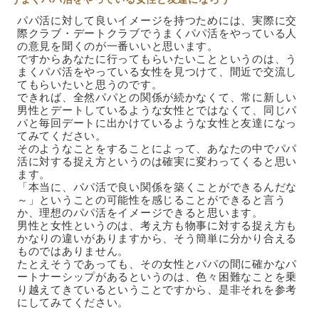
パパ活に対して良いイメージを持つためには、実際に交
際クラブ・デートクラブでうまくパパ活をやっている人
の意見を聞くのが一番いいと思います。
ですからあなたに行ってもらいたいことというのは、う
まくパパ活をやっている女性を見つけて、間近で交流し
てもらいたいと思うのです。
できれば、全然パパとの関係が続かなくて、常に新しい
男性とデートしているような女性とではなくて、同じパ
パと毎回デートに出かけているような女性と友達になっ
てみてください。
そのようなことをすることによって、あなたの中でパパ
活に対する捉え方というのは確実に変わってくると思い
ます。
「本当に、パパ活で良い関係を築くことができるんだな
～」ということの可能性を感じることができると言う
か、理想のパパ活をイメージできると思います。
男性と女性というのは、考え方も物事に対する捉え方も
かなりの違いがありますから、そう簡単に分かり合える
ものではありません。
たとえそうであっても、その女性とパパの間に確かなパ
ートナーシップがあるというのは、色々困難なことを乗
り越えてきているということですから、是非それを参考
にしてみてください。