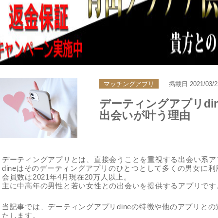
マッチングアプリ
掲載日
2021/03/2
デーティングアプリdi
出会いが叶う理由
デーティングアプリとは、直接会うことを重視する出会い系ア
dineはそのデーティングアプリのひとつとして多くの男女に
会員数は2021年4月現在20万人以上。
主に中高年の男性と若い女性との出会いを提供するアプリです
当記事では、デーティングアプリdineの特徴や他のアプリと
たします。