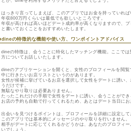
とが、dineを利用するメリットだと言えるでしょう。
はっきり言ってしまえば、このアプリではお金を持っていれば
年収800万円くらいは最低でも欲しいところです。
年収が高ければ高いほどデート成約率が高くなりますので、プ
と書いておくことをおすすめいたします。
■dineの特徴的な機能や使い方、ワンポイントアドバイス
dineの特徴は、会うことに特化したマッチング機能。ここで
方についてお話しいたします。
dineのアプリケーションを開くと、女性のプロフィールを閲
中に行きたいお店リストというのがあります。
女性が候補に挙げているお店を選択して女性をデートに誘い、
うだけです。
無駄なやり取りは必要ありません。
たったこれだけの手順で女性をデートに誘い、会うことができ
お店の予約も自動で行ってくれるため、あとはデート当日にお
出会いを見つけるポイントは、プロフィールを詳細に設定して
このアプリでは基本的にメッセージのやり取りを行いません。
相手がデートに応じてくれるかどうかは、あなたのプロフィー
いでしょう。