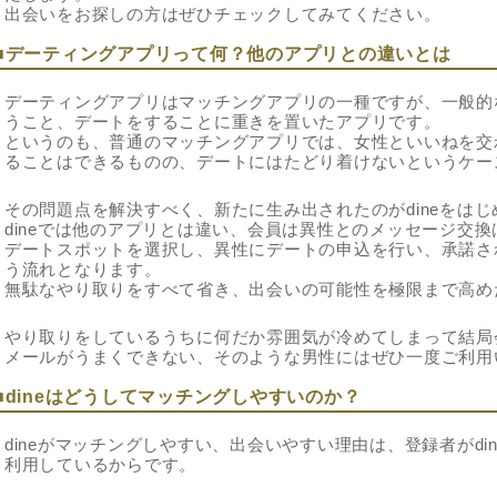
出会いをお探しの方はぜひチェックしてみてください。
■デーティングアプリって何？他のアプリとの違いとは
デーティングアプリはマッチングアプリの一種ですが、一般的
うこと、デートをすることに重きを置いたアプリです。
というのも、普通のマッチングアプリでは、女性といいねを交
ることはできるものの、デートにはたどり着けないというケー
その問題点を解決すべく、新たに生み出されたのがdineをは
dineでは他のアプリとは違い、会員は異性とのメッセージ交
デートスポットを選択し、異性にデートの申込を行い、承諾さ
う流れとなります。
無駄なやり取りをすべて省き、出会いの可能性を極限まで高め
やり取りをしているうちに何だか雰囲気が冷めてしまって結局
メールがうまくできない、そのような男性にはぜひ一度ご利用
■dineはどうしてマッチングしやすいのか？
dineがマッチングしやすい、出会いやすい理由は、登録者がd
利用しているからです。