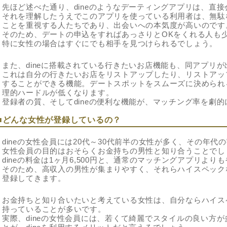
先ほど述べた通り、dineのようなデーティングアプリは、直
それを理解したうえでこのアプリを使っている利用者は、無駄
ことを重視する人たちであり、出会いへの本気度が高いのです
そのため、デートの申込をすればあっさりとOKをくれる人も
特に女性の場合はすぐにでも相手を見つけられるでしょう。
また、dineに搭載されている行きたいお店機能も、同アプリ
これは自分の行きたいお店をリストアップしたり、リストアッ
することができる機能。デートスポットをスムーズに決められ
理的ハードルが低くなります。
登録者の質、そしてdineの便利な機能が、マッチング率を劇
■どんな女性が登録しているの？
dineの女性会員には20代～30代前半の女性が多く、その年代
女性会員の目的はおそらくお金持ちの男性と知り合うことでし
dineの料金は1ヶ月6,500円と、通常のマッチングアプリよ
そのため、高収入の男性が集まりやすく、それらハイスペック
登録してきます。
お金持ちと知り合いたいと考えている女性は、自分ならハイス
持っていることが多いです。
実際、dineの女性会員には、若くて綺麗でスタイルの良い方