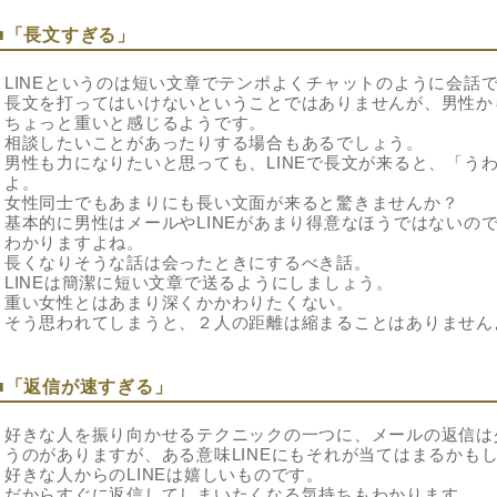
■「長文すぎる」
LINEというのは短い文章でテンポよくチャットのように会話
長文を打ってはいけないということではありませんが、男性から
ちょっと重いと感じるようです。
相談したいことがあったりする場合もあるでしょう。
男性も力になりたいと思っても、LINEで長文が来ると、「う
よ。
女性同士でもあまりにも長い文面が来ると驚きませんか？
基本的に男性はメールやLINEがあまり得意なほうではないの
わかりますよね。
長くなりそうな話は会ったときにするべき話。
LINEは簡潔に短い文章で送るようにしましょう。
重い女性とはあまり深くかかわりたくない。
そう思われてしまうと、２人の距離は縮まることはありません
■「返信が速すぎる」
好きな人を振り向かせるテクニックの一つに、メールの返信は
うのがありますが、ある意味LINEにもそれが当てはまるかも
好きな人からのLINEは嬉しいものです。
だからすぐに返信してしまいたくなる気持ちもわかります。