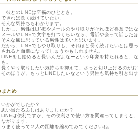
彼とのLINEは至福のひととき。
できれば長く続けていたい。
そんな気持ちもわかります。
しかし、男性はLINEやメールのやり取りがそれほど得意では
メールやLINEで文字を打つくらいなら、電話や会って話した
そんな風に思っている男性は多いと思います。
だから、LINEでもやり取りも、それほど長く続けたいとは思っ
されると面倒になってしまうかもしれません。
LINEをし始めると長いんだよなーという印象を持たれると、な
も。
長くやり取りしたい気持ちを抑えて、さっと切り上げるのがお
そのほうが、もっとLINEしたいなという男性も気持ち引き出
■まとめ
いかがでしたか？
思い当たるふしはありましたか？
LINEは便利ですが、その便利さで使い方を間違ってしまうと
ながります。
うまく使って２人の距離を縮めてみてくださいね。