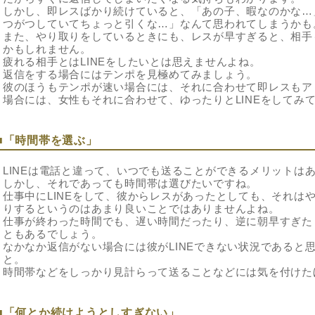
しかし、即レスばかり続けていると、「あの子、暇なのかな…
つがつしていてちょっと引くな…」なんて思われてしまうかも
また、やり取りをしているときにも、レスが早すぎると、相手
かもしれません。
疲れる相手とはLINEをしたいとは思えませんよね。
返信をする場合にはテンポを見極めてみましょう。
彼のほうもテンポが速い場合には、それに合わせて即レスもア
場合には、女性もそれに合わせて、ゆったりとLINEをしてみ
■「時間帯を選ぶ」
LINEは電話と違って、いつでも送ることができるメリットは
しかし、それであっても時間帯は選びたいですね。
仕事中にLINEをして、彼からレスがあったとしても、それは
りするというのはあまり良いことではありませんよね。
仕事が終わった時間でも、遅い時間だったり、逆に朝早すぎた
ともあるでしょう。
なかなか返信がない場合には彼がLINEできない状況であると思
と。
時間帯などをしっかり見計らって送ることなどには気を付けた
■「何とか続けようとしすぎない」