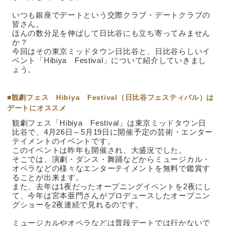
いつも銀座でデートという交際クラブ・デートクラブの
皆さん。
ほんの数分足を伸ばして日比谷にも立ち寄ってみません
か？
今回はその東京ミッドタウン日比谷と、日比谷らしいイ
ベント「Hibiya Festival」について紹介していきまし
ょう。
■観劇フェス Hibiya Festival（日比谷フェスティバル）は
デートにオススメ
観劇フェス「Hibiya Festival」は東京ミッドタウン日
比谷で、4月26日～5月19日に開催予定の芸術・エンター
テイメントのイベントです。
このイベントは昨年も開催され、大盛況でした。
そこでは、演劇・ダンス・舞踊などからミュージカル・
オペラなどの様々なエンターテイメントを無料で鑑賞す
ることが出来ます。
また、去年は1夜だったオープニングイベントを2夜にし
て、今年は宮本亜門さんがプロデュースしたオープニン
グショーを2夜連続で見れるのです。
ミュージカルやオペラなどは普段デートでは行かないで