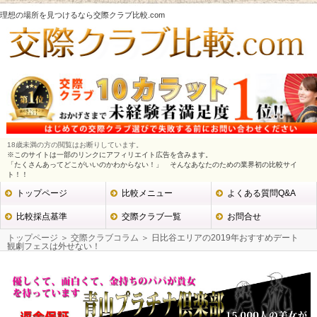
理想の場所を見つけるなら交際クラブ比較.com
18歳未満の方の閲覧はお断りしています。
※このサイトは一部のリンクにアフィリエイト広告を含みます。
「たくさんあってどこがいいのかわからない！」 そんなあなたのための業界初の比較サイ
ト！！
トップページ
比較メニュー
よくある質問Q&A
比較採点基準
交際クラブ一覧
お問合せ
トップページ
＞
交際クラブコラム
＞ 日比谷エリアの2019年おすすめデート
観劇フェスは外せない！