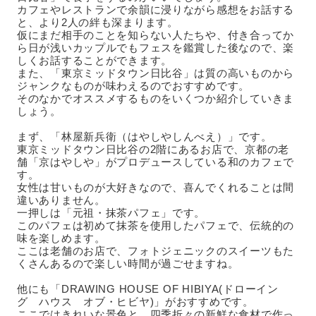
カフェやレストランで余韻に浸りながら感想をお話する
と、より2人の絆も深まります。
仮にまだ相手のことを知らない人たちや、付き合ってか
ら日が浅いカップルでもフェスを鑑賞した後なので、楽
しくお話することができます。
また、「東京ミッドタウン日比谷」は質の高いものから
ジャンクなものが味わえるのでおすすめです。
そのなかでオススメするものをいくつか紹介していきま
しょう。
まず、「林屋新兵衛（はやしやしんべえ）」です。
東京ミッドタウン日比谷の2階にあるお店で、京都の老
舗「京はやしや」がプロデュースしている和のカフェで
す。
女性は甘いものが大好きなので、喜んでくれることは間
違いありません。
一押しは「元祖・抹茶パフェ」です。
このパフェは初めて抹茶を使用したパフェで、伝統的の
味を楽しめます。
ここは老舗のお店で、フォトジェニックのスイーツもた
くさんあるので楽しい時間が過ごせますね。
他にも「DRAWING HOUSE OF HIBIYA(ドローイン
グ ハウス オブ・ヒビヤ)」がおすすめです。
ここではきれいな景色と、四季折々の新鮮な食材で作っ