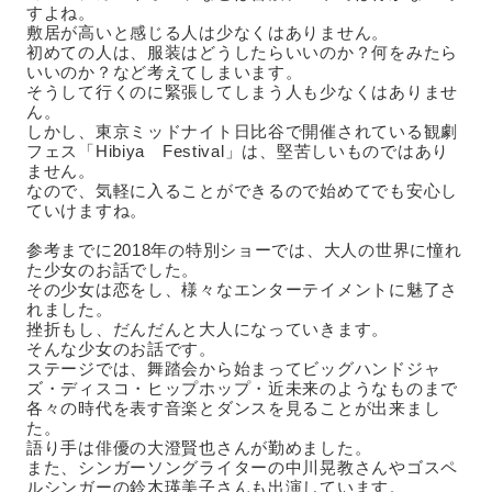
すよね。
敷居が高いと感じる人は少なくはありません。
初めての人は、服装はどうしたらいいのか？何をみたら
いいのか？など考えてしまいます。
そうして行くのに緊張してしまう人も少なくはありませ
ん。
しかし、東京ミッドナイト日比谷で開催されている観劇
フェス「Hibiya Festival」は、堅苦しいものではあり
ません。
なので、気軽に入ることができるので始めてでも安心し
ていけますね。
参考までに2018年の特別ショーでは、大人の世界に憧れ
た少女のお話でした。
その少女は恋をし、様々なエンターテイメントに魅了さ
れました。
挫折もし、だんだんと大人になっていきます。
そんな少女のお話です。
ステージでは、舞踏会から始まってビッグハンドジャ
ズ・ディスコ・ヒップホップ・近未来のようなものまで
各々の時代を表す音楽とダンスを見ることが出来まし
た。
語り手は俳優の大澄賢也さんが勤めました。
また、シンガーソングライターの中川晃教さんやゴスペ
ルシンガーの鈴木瑛美子さんも出演しています。